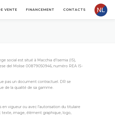
DE VENTE
FINANCEMENT
CONTACTS
 social est situé à Macchia d’Isernia (IS),
Imprese del Molise 00879050946, numéro REA IS-
stitue pas un document contractuel. DR se
nue de la qualité de sa gamme.
en vigueur ou avec l’autorisation du titulaire
out texte, image, élément graphique, logo,