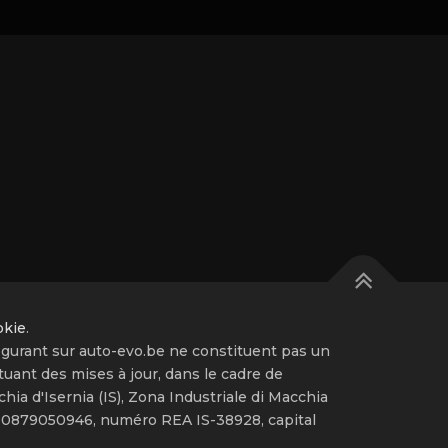
okie
.
igurant sur auto-evo.be ne constituent pas un
tuant des mises à jour, dans le cadre de
hia d'Isernia (IS), Zona Industriale di Macchia
: 00879050946, numéro REA IS-38928, capital