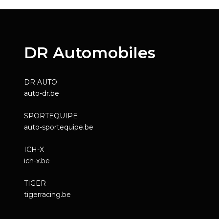
DR Automobiles
DR AUTO
auto-dr.be
SPORTEQUIPE
auto-sportequipe.be
ICH-X
ich-x.be
TIGER
tigerracing.be