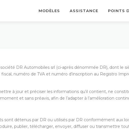
MODÈLES
ASSISTANCE
POINTS 
 société DR Automobiles srl (ci-après dénommée DR), dont le siège
code fiscal, numéro de TVA et numéro d’inscription au Registro 
ettre à jour et préciser les informations qu’il contient, ne con
 moment et sans préavis, afin de l’adapter à l’amélioration conti
its sont détenus par DR ou utilisés par DR conformément aux lois 
eproduire, publier, télécharger, envoyer, diffuser ou transmettre t