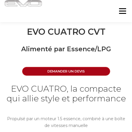
Passa
al
Menu
contenuto
EVO CUATRO CVT
MODÈLES
ASSISTANCE
POINTS DE VENTE
Alimenté par Essence/LPG
FINANCEMENT
CONTACTS
DEMANDER UN DEVIS
EVO CUATRO, la compacte
qui allie style et performance
Propulsé par un moteur 1.5 essence, combiné à une boîte
de vitesses manuelle