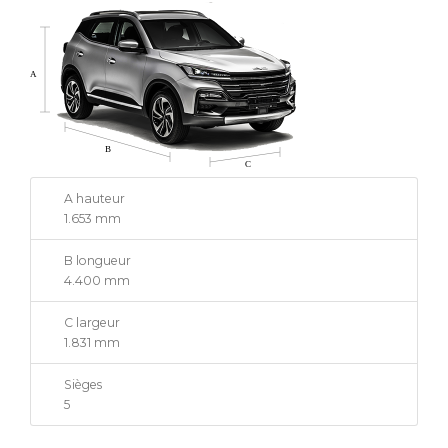
A hauteur
1.653 mm
B longueur
4.400 mm
C largeur
1.831 mm
Sièges
5