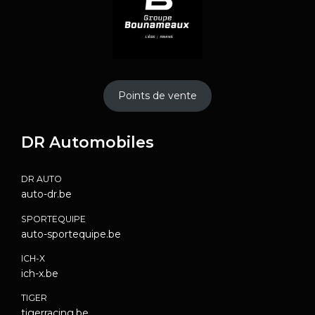
Points de vente
DR Automobiles
DR AUTO
auto-dr.be
SPORTEQUIPE
auto-sportequipe.be
ICH-X
ich-x.be
TIGER
tigerracing.be