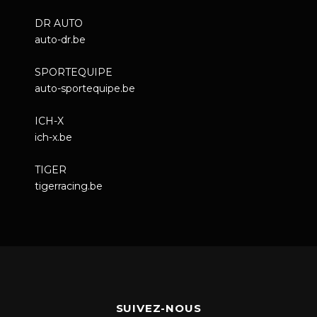
DR AUTO
auto-dr.be
SPORTEQUIPE
auto-sportequipe.be
ICH-X
ich-x.be
TIGER
tigerracing.be
SUIVEZ-NOUS