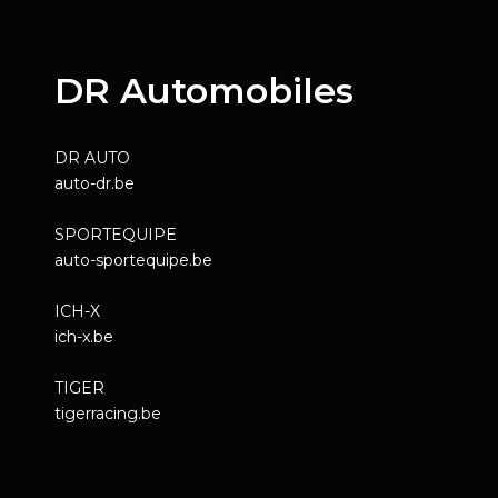
DR Automobiles
DR AUTO
auto-dr.be
SPORTEQUIPE
auto-sportequipe.be
ICH-X
ich-x.be
TIGER
tigerracing.be