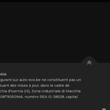
okie
.
igurant sur auto-evo.be ne constituent pas un
tuant des mises à jour, dans le cadre de
hia d'Isernia (IS), Zona Industriale di Macchia
: 00879050946, numéro REA IS-38928, capital